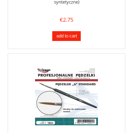
syntetyczne)
€2.75
add to cart