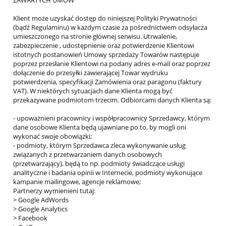
ZAWARTYCH UMÓW
Klient może uzyskać dostęp do niniejszej Polityki Prywatności
(bądź Regulaminu) w każdym czasie za pośrednictwem odsyłacza
umieszczonego na stronie głównej serwisu. Utrwalenie,
zabezpieczenie , udostępnienie oraz potwierdzenie Klientowi
istotnych postanowień Umowy sprzedaży Towarów następuje
poprzez przesłanie Klientowi na podany adres e-mail oraz poprzez
dołączenie do przesyłki zawierającej Towar wydruku
potwierdzenia, specyfikacji Zamówienia oraz paragonu (faktury
VAT). W niektórych sytuacjach dane Klienta mogą być
przekazywane podmiotom trzecim. Odbiorcami danych Klienta są:
- upoważnieni pracownicy i współpracownicy Sprzedawcy, którym
dane osobowe Klienta będą ujawniane po to, by mogli oni
wykonać swoje obowiązki;
- podmioty, którym Sprzedawca zleca wykonywanie usług
związanych z przetwarzaniem danych osobowych
(przetwarzający), będą to np. podmioty świadczące usługi
analityczne i badania opinii w Internecie, podmioty wykonujące
kampanie mailingowe, agencje reklamowe;
Partnerzy wymienieni tutaj:
> Google AdWords
> Google Analytics
> Facebook