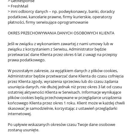
> GetResponse
> FreshMail
> inni odbiorcy danych – np. podwykonawcy, banki, doradcy
podatkowi, kancelarie prawne, firmy kurierskie, operatorzy
płatności, firmy serwisujące oprogramowanie
OKRES PRZECHOWYWANIA DANYCH OSOBOWYCH KLIENTA
Jeśli w związku z wykonaniem zawartej z nami umowy lub w
związku z korzystaniem z Serwisu, Administrator będzie
przetwarzać dane Klienta przez okres 6 lat z uwagi na przepisy
prawa podatkowego.
W pozostałym zakresie, za wyjątkiem danych z plików cookies,
Administrator będzie przetwarzać dane Klienta do czasu cofnięcia
przez Klienta zgody, wyrażenia sprzeciwu lub do czasu żądania
usunięcia danych, nie dłużej jednak niż przez okres 3 lat od czasu
ostatniej aktywności Klienta w Serwisach. Informacje wynikające
plików cookies będą przechowywane w przeglądarce urządzenia
końcowego Klienta przez okres 1 roku. Klient może w każdej chwili
skasować je samodzielnie, korzystając z ustawień przeglądarki
internetowej.
Po upływie wskazanych okresów czasu Twoje dane osobowe
zostaną usunięte.