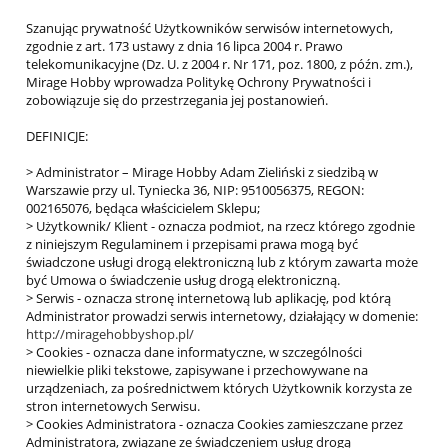
Szanując prywatność Użytkowników serwisów internetowych,
zgodnie z art. 173 ustawy z dnia 16 lipca 2004 r. Prawo
telekomunikacyjne (Dz. U. z 2004 r. Nr 171, poz. 1800, z późn. zm.),
Mirage Hobby wprowadza Politykę Ochrony Prywatności i
zobowiązuje się do przestrzegania jej postanowień.
DEFINICJE:
> Administrator – Mirage Hobby Adam Zieliński z siedzibą w
Warszawie przy ul. Tyniecka 36, NIP: 9510056375, REGON:
002165076, będąca właścicielem Sklepu;
> Użytkownik/ Klient - oznacza podmiot, na rzecz którego zgodnie
z niniejszym Regulaminem i przepisami prawa mogą być
świadczone usługi drogą elektroniczną lub z którym zawarta może
być Umowa o świadczenie usług drogą elektroniczną.
> Serwis - oznacza stronę internetową lub aplikację, pod którą
Administrator prowadzi serwis internetowy, działający w domenie:
http://miragehobbyshop.pl/
> Cookies - oznacza dane informatyczne, w szczególności
niewielkie pliki tekstowe, zapisywane i przechowywane na
urządzeniach, za pośrednictwem których Użytkownik korzysta ze
stron internetowych Serwisu.
> Cookies Administratora - oznacza Cookies zamieszczane przez
Administratora, związane ze świadczeniem usług drogą