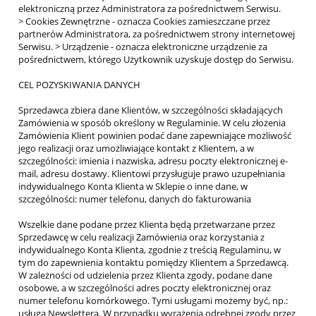
elektroniczną przez Administratora za pośrednictwem Serwisu.
> Cookies Zewnętrzne - oznacza Cookies zamieszczane przez
partnerów Administratora, za pośrednictwem strony internetowej
Serwisu. > Urządzenie - oznacza elektroniczne urządzenie za
pośrednictwem, którego Użytkownik uzyskuje dostęp do Serwisu.
CEL POZYSKIWANIA DANYCH
Sprzedawca zbiera dane Klientów, w szczególności składających
Zamówienia w sposób określony w Regulaminie. W celu złożenia
Zamówienia Klient powinien podać dane zapewniające możliwość
jego realizacji oraz umożliwiające kontakt z Klientem, a w
szczególności: imienia i nazwiska, adresu poczty elektronicznej e-
mail, adresu dostawy. Klientowi przysługuje prawo uzupełniania
indywidualnego Konta Klienta w Sklepie o inne dane, w
szczególności: numer telefonu, danych do fakturowania
Wszelkie dane podane przez Klienta będą przetwarzane przez
Sprzedawcę w celu realizacji Zamówienia oraz korzystania z
indywidualnego Konta Klienta, zgodnie z treścią Regulaminu, w
tym do zapewnienia kontaktu pomiędzy Klientem a Sprzedawcą.
W zależności od udzielenia przez Klienta zgody, podane dane
osobowe, a w szczególności adres poczty elektronicznej oraz
numer telefonu komórkowego. Tymi usługami możemy być, np.:
usługa Newslettera. W przypadku wyrażenia odrębnej zgody przez