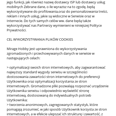
jego funkcji, jak również nazwę dostawcy ISP lub dostawcy usług
mobilnych Zebrane dane, o ile wyrazisz na to zgodę, będą
wykorzystywane do profilowania,oraz do personalizowania treści,
reklam i innych usług, jakie są widoczne w Serwisie oraz w
Internecie. Do tych samych celów ww. dane będą także
wykorzystywać nas Partnerzy wymienieni w niniejszej Polityce
Prywatności.
CEL WYKORZYSTYWANIA PLIKÓW COOKIES
Mirage Hobby jest uprawniona do wykorzystywania
zgromadzonych i przechowywanych danych w serwisie w
następujących celach:
> optymalizacji swoich stron internetowych, aby zagwarantować
najwyższy standard wygody serwisu w szczególności
dostosowania zawartości stron internetowych do preferencji
Użytkownika oraz optymalizacji korzystania ze stron
internetowych. Gromadzone pliki pozwalają rozpoznać urządzenie
Użytkownika serwisu i odpowiednio wyświetlić stronę
internetową, dostosowaną do indywidualnych potrzeb
Użytkownika;
> tworzenia anonimowych, zagregowanych statystyk, które
pomagają zrozumieć, w jaki sposób Użytkownik korzysta ze stron
internetowych, a w efekcie ulepszać ich strukturę i zawartość, z