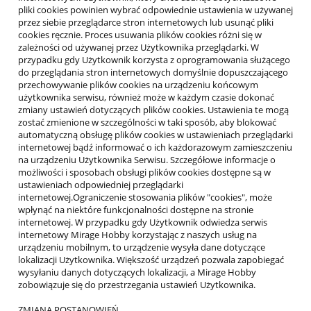
pliki cookies powinien wybrać odpowiednie ustawienia w używanej
przez siebie przeglądarce stron internetowych lub usunąć pliki
cookies ręcznie. Proces usuwania plików cookies różni się w
zależności od używanej przez Użytkownika przeglądarki. W
przypadku gdy Użytkownik korzysta z oprogramowania służącego
do przeglądania stron internetowych domyślnie dopuszczającego
przechowywanie plików cookies na urządzeniu końcowym
użytkownika serwisu, również może w każdym czasie dokonać
zmiany ustawień dotyczących plików cookies. Ustawienia te mogą
zostać zmienione w szczególności w taki sposób, aby blokować
automatyczną obsługę plików cookies w ustawieniach przeglądarki
internetowej bądź informować o ich każdorazowym zamieszczeniu
na urządzeniu Użytkownika Serwisu. Szczegółowe informacje o
możliwości i sposobach obsługi plików cookies dostępne są w
ustawieniach odpowiedniej przeglądarki
internetowej.Ograniczenie stosowania plików "cookies", może
wpłynąć na niektóre funkcjonalności dostępne na stronie
internetowej. W przypadku gdy Użytkownik odwiedza serwis
internetowy Mirage Hobby korzystając z naszych usług na
urządzeniu mobilnym, to urządzenie wysyła dane dotyczące
lokalizacji Użytkownika. Większość urządzeń pozwala zapobiegać
wysyłaniu danych dotyczących lokalizacji, a Mirage Hobby
zobowiązuje się do przestrzegania ustawień Użytkownika.
ZMIANA POSTANOWIEŃ