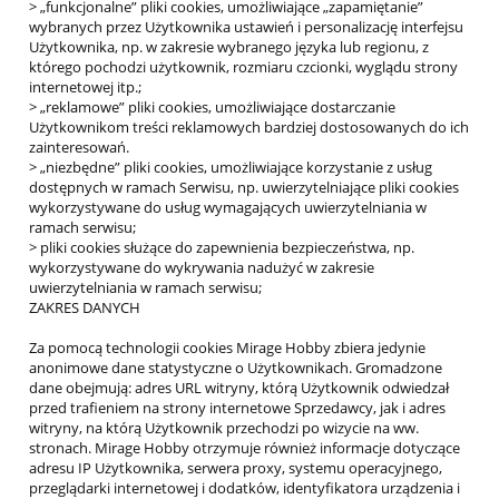
> „funkcjonalne” pliki cookies, umożliwiające „zapamiętanie”
wybranych przez Użytkownika ustawień i personalizację interfejsu
Użytkownika, np. w zakresie wybranego języka lub regionu, z
którego pochodzi użytkownik, rozmiaru czcionki, wyglądu strony
internetowej itp.;
> „reklamowe” pliki cookies, umożliwiające dostarczanie
Użytkownikom treści reklamowych bardziej dostosowanych do ich
zainteresowań.
> „niezbędne” pliki cookies, umożliwiające korzystanie z usług
dostępnych w ramach Serwisu, np. uwierzytelniające pliki cookies
wykorzystywane do usług wymagających uwierzytelniania w
ramach serwisu;
> pliki cookies służące do zapewnienia bezpieczeństwa, np.
wykorzystywane do wykrywania nadużyć w zakresie
uwierzytelniania w ramach serwisu;
ZAKRES DANYCH
Za pomocą technologii cookies Mirage Hobby zbiera jedynie
anonimowe dane statystyczne o Użytkownikach. Gromadzone
dane obejmują: adres URL witryny, którą Użytkownik odwiedzał
przed trafieniem na strony internetowe Sprzedawcy, jak i adres
witryny, na którą Użytkownik przechodzi po wizycie na ww.
stronach. Mirage Hobby otrzymuje również informacje dotyczące
adresu IP Użytkownika, serwera proxy, systemu operacyjnego,
przeglądarki internetowej i dodatków, identyfikatora urządzenia i