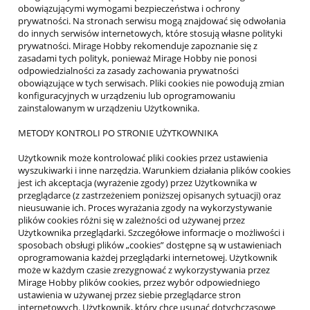
obowiązującymi wymogami bezpieczeństwa i ochrony
prywatności. Na stronach serwisu mogą znajdować się odwołania
do innych serwisów internetowych, które stosują własne polityki
prywatności. Mirage Hobby rekomenduje zapoznanie się z
zasadami tych polityk, ponieważ Mirage Hobby nie ponosi
odpowiedzialności za zasady zachowania prywatności
obowiązujące w tych serwisach. Pliki cookies nie powodują zmian
konfiguracyjnych w urządzeniu lub oprogramowaniu
zainstalowanym w urządzeniu Użytkownika.
METODY KONTROLI PO STRONIE UŻYTKOWNIKA
Użytkownik może kontrolować pliki cookies przez ustawienia
wyszukiwarki i inne narzędzia. Warunkiem działania plików cookies
jest ich akceptacja (wyrażenie zgody) przez Użytkownika w
przeglądarce (z zastrzeżeniem poniższej opisanych sytuacji) oraz
nieusuwanie ich. Proces wyrażania zgody na wykorzystywanie
plików cookies różni się w zależności od używanej przez
Użytkownika przeglądarki. Szczegółowe informacje o możliwości i
sposobach obsługi plików „cookies” dostępne są w ustawieniach
oprogramowania każdej przeglądarki internetowej. Użytkownik
może w każdym czasie zrezygnować z wykorzystywania przez
Mirage Hobby plików cookies, przez wybór odpowiedniego
ustawienia w używanej przez siebie przeglądarce stron
internetowych. Użytkownik, który chce usunąć dotychczasowe