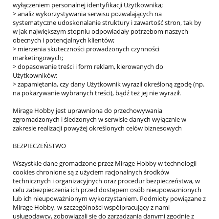
wyłączeniem personalnej identyfikacji Użytkownika;
> analiz wykorzystywania serwisu pozwalających na
systematyczne udoskonalanie struktury i zawartość stron, tak by
w jak największym stopniu odpowiadały potrzebom naszych
obecnych i potencjalnych klientów;
> mierzenia skuteczności prowadzonych czynności
marketingowych;
> dopasowanie treści i form reklam, kierowanych do
Użytkowników;
> zapamiętania, czy dany Użytkownik wyraził określoną zgodę (np.
na pokazywanie wybranych treści), bądź też jej nie wyraził.
Mirage Hobby jest uprawniona do przechowywania
zgromadzonych i śledzonych w serwisie danych wyłącznie w
zakresie realizacji powyżej określonych celów biznesowych
BEZPIECZEŃSTWO
Wszystkie dane gromadzone przez Mirage Hobby w technologii
cookies chronione są z użyciem racjonalnych środków
technicznych i organizacyjnych oraz procedur bezpieczeństwa, w
celu zabezpieczenia ich przed dostępem osób nieupoważnionych
lub ich nieupoważnionym wykorzystaniem. Podmioty powiązane z
Mirage Hobby, w szczególności współpracujący z nami
usługodawcy, zobowiązali się do zarządzania danymi zgodnie z